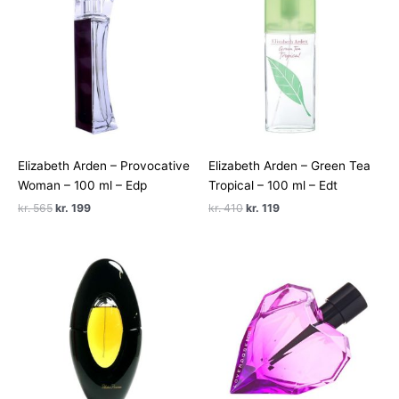
Elizabeth Arden – Provocative
Elizabeth Arden – Green Tea
Woman – 100 ml – Edp
Tropical – 100 ml – Edt
Den
Den
Den
Den
kr.
565
kr.
199
kr.
410
kr.
119
oprindelige
aktuelle
oprindelige
aktuelle
pris
pris
pris
pris
var:
er:
var:
er:
kr. 565.
kr. 199.
kr. 410.
kr. 119.