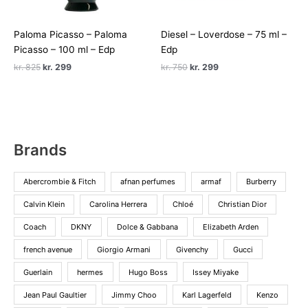
Paloma Picasso – Paloma
Diesel – Loverdose – 75 ml –
Picasso – 100 ml – Edp
Edp
Den
Den
Den
Den
kr.
825
kr.
299
kr.
750
kr.
299
oprindelige
aktuelle
oprindelige
aktuelle
pris
pris
pris
pris
var:
er:
var:
er:
kr. 825.
kr. 299.
kr. 750.
kr. 299.
Brands
Abercrombie & Fitch
afnan perfumes
armaf
Burberry
Calvin Klein
Carolina Herrera
Chloé
Christian Dior
Coach
DKNY
Dolce & Gabbana
Elizabeth Arden
french avenue
Giorgio Armani
Givenchy
Gucci
Guerlain
hermes
Hugo Boss
Issey Miyake
Jean Paul Gaultier
Jimmy Choo
Karl Lagerfeld
Kenzo