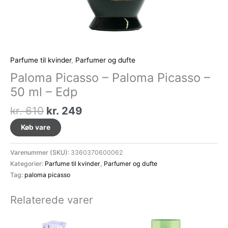
Parfume til kvinder
,
Parfumer og dufte
Paloma Picasso – Paloma Picasso –
50 ml – Edp
Den
Den
kr.
610
kr.
249
oprindelige
aktuelle
Køb vare
pris
pris
var:
er:
Varenummer (SKU):
3360370600062
kr. 610.
kr. 249.
Kategorier:
Parfume til kvinder
,
Parfumer og dufte
Tag:
paloma picasso
Relaterede varer