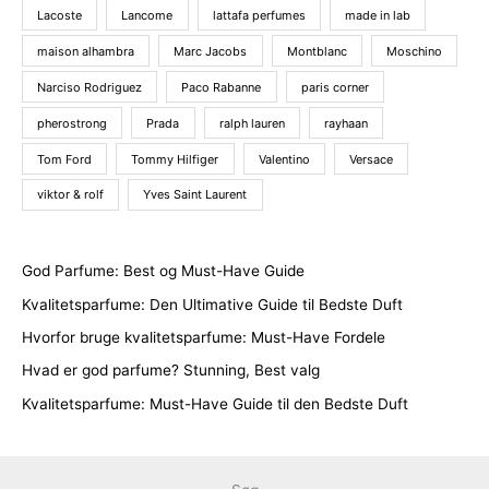
Lacoste
Lancome
lattafa perfumes
made in lab
maison alhambra
Marc Jacobs
Montblanc
Moschino
Narciso Rodriguez
Paco Rabanne
paris corner
pherostrong
Prada
ralph lauren
rayhaan
Tom Ford
Tommy Hilfiger
Valentino
Versace
viktor & rolf
Yves Saint Laurent
God Parfume: Best og Must-Have Guide
Kvalitetsparfume: Den Ultimative Guide til Bedste Duft
Hvorfor bruge kvalitetsparfume: Must-Have Fordele
Hvad er god parfume? Stunning, Best valg
Kvalitetsparfume: Must-Have Guide til den Bedste Duft