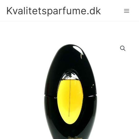
Gå
Kvalitetsparfume.dk
til
indholdet