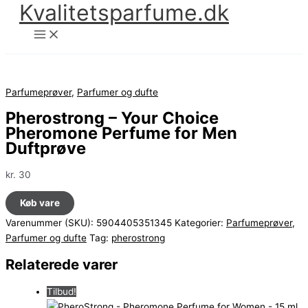
Kvalitetsparfume.dk
Gå
til
indholdet
Parfumeprøver
,
Parfumer og dufte
Pherostrong – Your Choice
Pheromone Perfume for Men
Duftprøve
kr.
30
Køb vare
Varenummer (SKU):
5904405351345
Kategorier:
Parfumeprøver
,
Parfumer og dufte
Tag:
pherostrong
Relaterede varer
Tilbud!