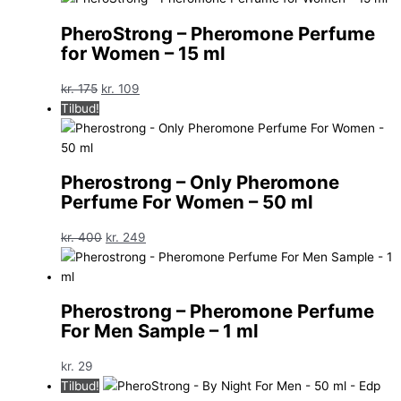
PheroStrong – Pheromone Perfume
for Women – 15 ml
Den
Den
kr.
175
kr.
109
oprindelige
aktuelle
Tilbud!
pris
pris
var:
er:
kr. 175.
kr. 109.
Pherostrong – Only Pheromone
Perfume For Women – 50 ml
Den
Den
kr.
400
kr.
249
oprindelige
aktuelle
pris
pris
var:
er:
Pherostrong – Pheromone Perfume
kr. 400.
kr. 249.
For Men Sample – 1 ml
kr.
29
Tilbud!