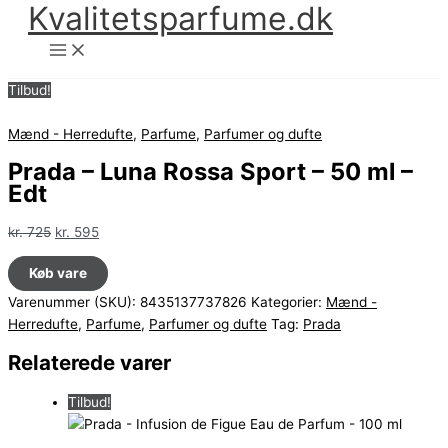
Kvalitetsparfume.dk
Gå
til
indholdet
Tilbud!
Mænd - Herredufte
,
Parfume
,
Parfumer og dufte
Prada – Luna Rossa Sport – 50 ml –
Edt
Den
Den
kr.
725
kr.
595
oprindelige
aktuelle
Køb vare
pris
pris
var:
er:
Varenummer (SKU):
8435137737826
Kategorier:
Mænd -
kr. 725.
kr. 595.
Herredufte
,
Parfume
,
Parfumer og dufte
Tag:
Prada
Relaterede varer
Tilbud!