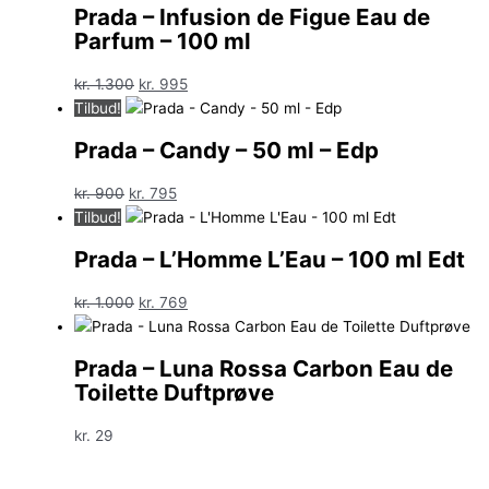
Prada – Infusion de Figue Eau de
Parfum – 100 ml
Den
Den
kr.
1.300
kr.
995
oprindelige
aktuelle
Tilbud!
pris
pris
Prada – Candy – 50 ml – Edp
var:
er:
kr. 1.300.
kr. 995.
Den
Den
kr.
900
kr.
795
oprindelige
aktuelle
Tilbud!
pris
pris
Prada – L’Homme L’Eau – 100 ml Edt
var:
er:
kr. 900.
kr. 795.
Den
Den
kr.
1.000
kr.
769
oprindelige
aktuelle
pris
pris
Prada – Luna Rossa Carbon Eau de
var:
er:
Toilette Duftprøve
kr. 1.000.
kr. 769.
kr.
29