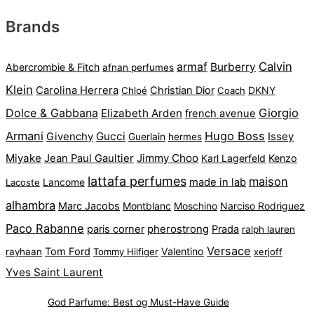
Brands
armaf
Calvin
Burberry
Abercrombie & Fitch
afnan perfumes
Klein
Carolina Herrera
Christian Dior
DKNY
Chloé
Coach
Dolce & Gabbana
Giorgio
Elizabeth Arden
french avenue
Armani
Hugo Boss
Gucci
Issey
Givenchy
Guerlain
hermes
Miyake
Jimmy Choo
Jean Paul Gaultier
Karl Lagerfeld
Kenzo
lattafa perfumes
maison
made in lab
Lacoste
Lancome
alhambra
Marc Jacobs
Montblanc
Narciso Rodriguez
Moschino
Paco Rabanne
pherostrong
paris corner
Prada
ralph lauren
Versace
Tom Ford
Valentino
rayhaan
Tommy Hilfiger
xerjoff
Yves Saint Laurent
God Parfume: Best og Must-Have Guide