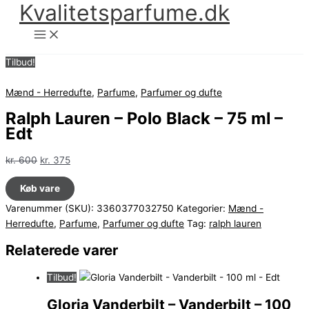
Kvalitetsparfume.dk
Gå
til
indholdet
Tilbud!
Mænd - Herredufte
,
Parfume
,
Parfumer og dufte
Ralph Lauren – Polo Black – 75 ml –
Edt
Den
Den
kr.
600
kr.
375
oprindelige
aktuelle
Køb vare
pris
pris
var:
er:
Varenummer (SKU):
3360377032750
Kategorier:
Mænd -
kr. 600.
kr. 375.
Herredufte
,
Parfume
,
Parfumer og dufte
Tag:
ralph lauren
Relaterede varer
Tilbud!
Gloria Vanderbilt – Vanderbilt – 100