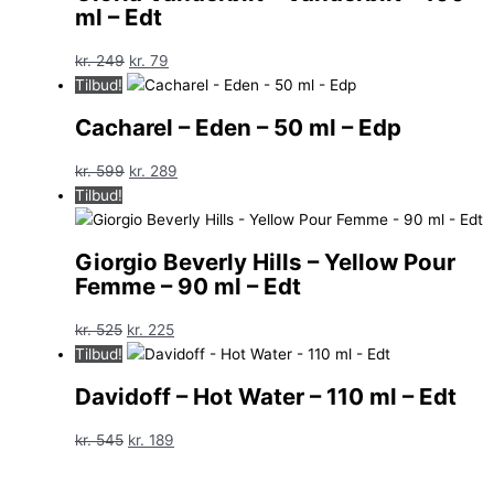
ml – Edt
Den
Den
kr.
249
kr.
79
oprindelige
aktuelle
Tilbud!
pris
pris
Cacharel – Eden – 50 ml – Edp
var:
er:
kr. 249.
kr. 79.
Den
Den
kr.
599
kr.
289
oprindelige
aktuelle
Tilbud!
pris
pris
var:
er:
Giorgio Beverly Hills – Yellow Pour
kr. 599.
kr. 289.
Femme – 90 ml – Edt
Den
Den
kr.
525
kr.
225
oprindelige
aktuelle
Tilbud!
pris
pris
Davidoff – Hot Water – 110 ml – Edt
var:
er:
kr. 525.
kr. 225.
Den
Den
kr.
545
kr.
189
oprindelige
aktuelle
pris
pris