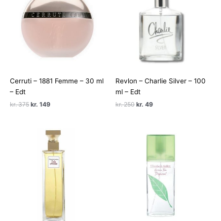
Cerruti – 1881 Femme – 30 ml
Revlon – Charlie Silver – 100
– Edt
ml – Edt
Den
Den
Den
Den
kr.
375
kr.
149
kr.
250
kr.
49
oprindelige
aktuelle
oprindelige
aktuelle
pris
pris
pris
pris
var:
er:
var:
er:
kr. 375.
kr. 149.
kr. 250.
kr. 49.