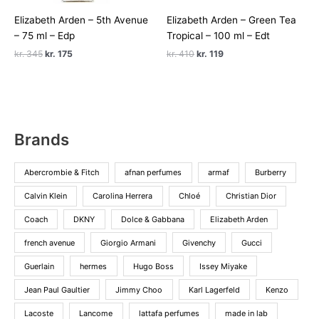
Elizabeth Arden – 5th Avenue
Elizabeth Arden – Green Tea
– 75 ml – Edp
Tropical – 100 ml – Edt
Den
Den
Den
Den
kr.
345
kr.
175
kr.
410
kr.
119
oprindelige
aktuelle
oprindelige
aktuelle
pris
pris
pris
pris
var:
er:
var:
er:
kr. 345.
kr. 175.
kr. 410.
kr. 119.
Brands
Abercrombie & Fitch
afnan perfumes
armaf
Burberry
Calvin Klein
Carolina Herrera
Chloé
Christian Dior
Coach
DKNY
Dolce & Gabbana
Elizabeth Arden
french avenue
Giorgio Armani
Givenchy
Gucci
Guerlain
hermes
Hugo Boss
Issey Miyake
Jean Paul Gaultier
Jimmy Choo
Karl Lagerfeld
Kenzo
Lacoste
Lancome
lattafa perfumes
made in lab