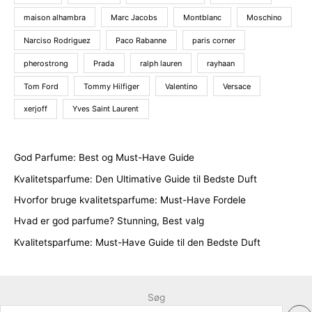
maison alhambra
Marc Jacobs
Montblanc
Moschino
Narciso Rodriguez
Paco Rabanne
paris corner
pherostrong
Prada
ralph lauren
rayhaan
Tom Ford
Tommy Hilfiger
Valentino
Versace
xerjoff
Yves Saint Laurent
God Parfume: Best og Must-Have Guide
Kvalitetsparfume: Den Ultimative Guide til Bedste Duft
Hvorfor bruge kvalitetsparfume: Must-Have Fordele
Hvad er god parfume? Stunning, Best valg
Kvalitetsparfume: Must-Have Guide til den Bedste Duft
Søg