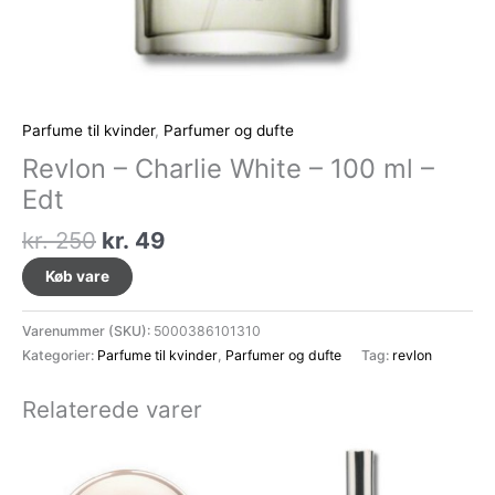
Parfume til kvinder
,
Parfumer og dufte
Revlon – Charlie White – 100 ml –
Edt
Den
Den
kr.
250
kr.
49
oprindelige
aktuelle
Køb vare
pris
pris
var:
er:
Varenummer (SKU):
5000386101310
kr. 250.
kr. 49.
Kategorier:
Parfume til kvinder
,
Parfumer og dufte
Tag:
revlon
Relaterede varer