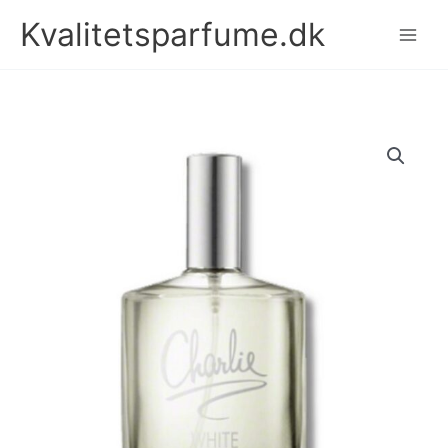
Gå
Kvalitetsparfume.dk
til
indholdet