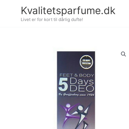
Gå
Kvalitetsparfume.dk
til
indholdet
Livet er for kort til dårlig dufte!