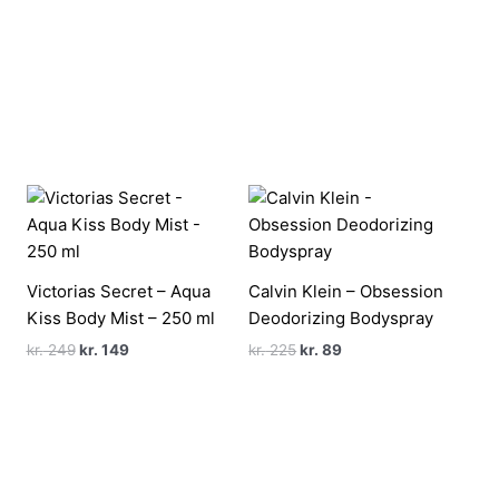
Victorias Secret – Aqua
Calvin Klein – Obsession
Kiss Body Mist – 250 ml
Deodorizing Bodyspray
Den
Den
Den
Den
kr.
249
kr.
149
kr.
225
kr.
89
oprindelige
aktuelle
oprindelige
aktuelle
pris
pris
pris
pris
var:
er:
var:
er:
kr. 249.
kr. 149.
kr. 225.
kr. 89.