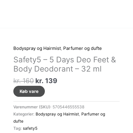
Bodyspray og Hairmist
,
Parfumer og dufte
Safety5 – 5 Days Deo Feet &
Body Deodorant – 32 ml
Den
Den
kr.
160
kr.
139
oprindelige
aktuelle
Køb vare
pris
pris
var:
er:
Varenummer (SKU):
5705446555538
kr. 160.
kr. 139.
Kategorier:
Bodyspray og Hairmist
,
Parfumer og
dufte
Tag:
safety5