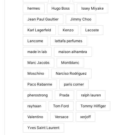
hermes
Hugo Boss
Issey Miyake
Jean Paul Gaultier
Jimmy Choo
Karl Lagerfeld
Kenzo
Lacoste
Lancome
lattafa perfumes
made in lab
maison alhambra
Marc Jacobs
Montblanc
Moschino
Narciso Rodriguez
Paco Rabanne
paris corner
pherostrong
Prada
ralph lauren
rayhaan
Tom Ford
Tommy Hilfiger
Valentino
Versace
xerjoff
Yves Saint Laurent