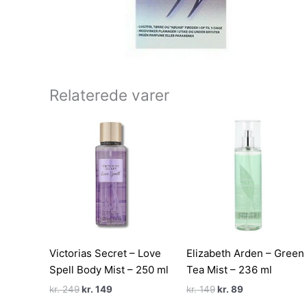
Relaterede varer
Victorias Secret – Love
Elizabeth Arden – Green
Spell Body Mist – 250 ml
Tea Mist – 236 ml
Den
Den
Den
Den
kr.
249
kr.
149
kr.
149
kr.
89
oprindelige
aktuelle
oprindelige
aktuelle