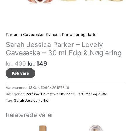
Parfume Gaveæsker Kvinder
,
Parfumer og dufte
Sarah Jessica Parker – Lovely
Gaveæske – 30 ml Edp & Nøglering
Den
Den
kr.
400
kr.
149
oprindelige
aktuelle
Køb vare
pris
pris
var:
er:
Varenummer (SKU):
5060426157349
kr. 400.
kr. 149.
Kategorier:
Parfume Gaveæsker Kvinder
,
Parfumer og dufte
Tag:
Sarah Jessica Parker
Relaterede varer