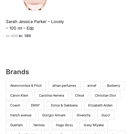
pris
pris
var:
er:
kr. 395.
kr. 149.
Sarah Jessica Parker – Lovely
– 100 ml – Edp
Den
Den
kr.
495
kr.
189
oprindelige
aktuelle
pris
pris
var:
er:
kr. 495.
kr. 189.
Brands
Abercrombie & Fitch
afnan perfumes
armaf
Burberry
Calvin Klein
Carolina Herrera
Chloé
Christian Dior
Coach
DKNY
Dolce & Gabbana
Elizabeth Arden
french avenue
Giorgio Armani
Givenchy
Gucci
Guerlain
hermes
Hugo Boss
Issey Miyake