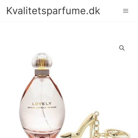
Gå
Kvalitetsparfume.dk
til
indholdet