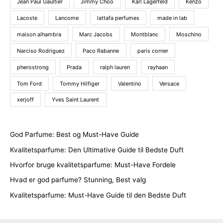
Jean Paul Gaultier
Jimmy Choo
Karl Lagerfeld
Kenzo
Lacoste
Lancome
lattafa perfumes
made in lab
maison alhambra
Marc Jacobs
Montblanc
Moschino
Narciso Rodriguez
Paco Rabanne
paris corner
pherostrong
Prada
ralph lauren
rayhaan
Tom Ford
Tommy Hilfiger
Valentino
Versace
xerjoff
Yves Saint Laurent
God Parfume: Best og Must-Have Guide
Kvalitetsparfume: Den Ultimative Guide til Bedste Duft
Hvorfor bruge kvalitetsparfume: Must-Have Fordele
Hvad er god parfume? Stunning, Best valg
Kvalitetsparfume: Must-Have Guide til den Bedste Duft