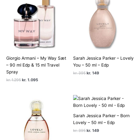
Giorgio Armani – My Way Sæt
Sarah Jessica Parker – Lovely
– 90 ml Edp & 15 ml Travel
You – 50 ml – Edp
Spray
Den
Den
kr.
395
kr.
149
oprindelige
aktuelle
Den
Den
kr.
1.295
kr.
1.095
pris
pris
oprindelige
aktuelle
var:
er:
pris
pris
kr. 395.
kr. 149.
var:
er:
kr. 1.295.
kr. 1.095.
Sarah Jessica Parker – Born
Lovely – 50 ml – Edp
Den
Den
kr.
395
kr.
149
oprindelige
aktuelle