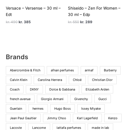
Versace – Versense – 30 ml –
Shiseido – Zen For Women –
Edt
30 ml – Edp
Den
Den
Den
Den
kr.
490
kr.
385
kr.
550
kr.
289
oprindelige
aktuelle
oprindelige
aktuelle
pris
pris
pris
pris
var:
er:
var:
er:
kr. 490.
kr. 385.
kr. 550.
kr. 289.
Brands
Abercrombie & Fitch
afnan perfumes
armaf
Burberry
Calvin Klein
Carolina Herrera
Chloé
Christian Dior
Coach
DKNY
Dolce & Gabbana
Elizabeth Arden
french avenue
Giorgio Armani
Givenchy
Gucci
Guerlain
hermes
Hugo Boss
Issey Miyake
Jean Paul Gaultier
Jimmy Choo
Karl Lagerfeld
Kenzo
Lacoste
Lancome
lattafa perfumes
made in lab