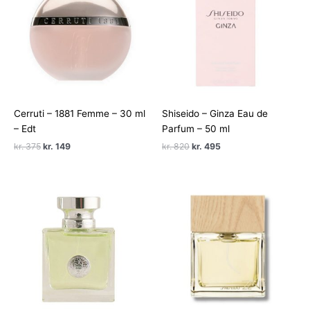
Cerruti – 1881 Femme – 30 ml
Shiseido – Ginza Eau de
– Edt
Parfum – 50 ml
Den
Den
Den
Den
kr.
375
kr.
149
kr.
820
kr.
495
oprindelige
aktuelle
oprindelige
aktuelle
pris
pris
pris
pris
var:
er:
var:
er:
kr. 375.
kr. 149.
kr. 820.
kr. 495.