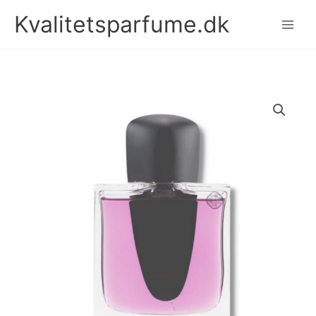
Gå
Kvalitetsparfume.dk
til
indholdet