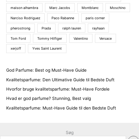
maison alhambra
Marc Jacobs
Montblanc
Moschino
Narciso Rodriguez
Paco Rabanne
paris corner
pherostrong
Prada
ralph lauren
rayhaan
Tom Ford
Tommy Hilfiger
Valentino
Versace
xerjoff
Yves Saint Laurent
God Parfume: Best og Must-Have Guide
Kvalitetsparfume: Den Ultimative Guide til Bedste Duft
Hvorfor bruge kvalitetsparfume: Must-Have Fordele
Hvad er god parfume? Stunning, Best valg
Kvalitetsparfume: Must-Have Guide til den Bedste Duft
Søg