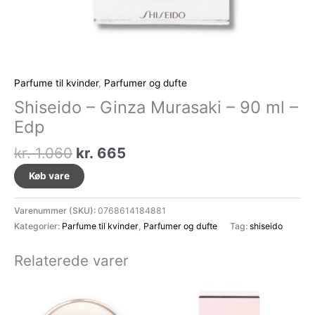
Parfume til kvinder
,
Parfumer og dufte
Shiseido – Ginza Murasaki – 90 ml –
Edp
Den
Den
kr.
1.060
kr.
665
oprindelige
aktuelle
Køb vare
pris
pris
var:
er:
Varenummer (SKU):
0768614184881
kr. 1.060.
kr. 665.
Kategorier:
Parfume til kvinder
,
Parfumer og dufte
Tag:
shiseido
Relaterede varer