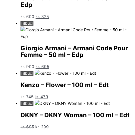
Edp
Den
Den
kr.
600
kr.
325
oprindelige
aktuelle
Tilbud!
pris
pris
var:
er:
kr. 600.
kr. 325.
Giorgio Armani – Armani Code Pour
Femme – 50 ml – Edp
Den
Den
kr.
900
kr.
695
oprindelige
aktuelle
Tilbud!
pris
pris
Kenzo – Flower – 100 ml – Edt
var:
er:
kr. 900.
kr. 695.
Den
Den
kr.
745
kr.
479
oprindelige
aktuelle
Tilbud!
pris
pris
DKNY – DKNY Woman – 100 ml – Edt
var:
er:
kr. 745.
kr. 479.
Den
Den
kr.
695
kr.
299
oprindelige
aktuelle