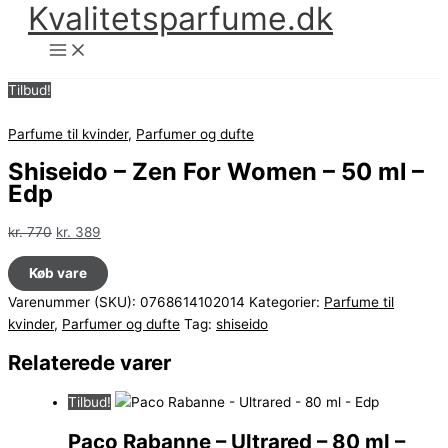
Kvalitetsparfume.dk
Gå
til
indholdet
Tilbud!
Parfume til kvinder
,
Parfumer og dufte
Shiseido – Zen For Women – 50 ml –
Edp
Den
Den
kr.
770
kr.
389
oprindelige
aktuelle
Køb vare
pris
pris
var:
er:
Varenummer (SKU):
0768614102014
Kategorier:
Parfume til
kr. 770.
kr. 389.
kvinder
,
Parfumer og dufte
Tag:
shiseido
Relaterede varer
Tilbud!
Paco Rabanne – Ultrared – 80 ml –