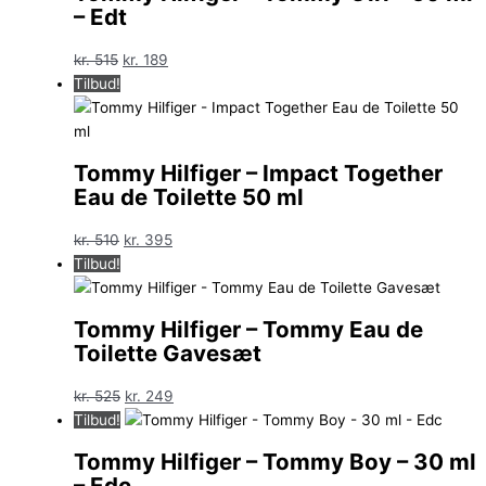
– Edt
Den
Den
kr.
515
kr.
189
oprindelige
aktuelle
Tilbud!
pris
pris
var:
er:
kr. 515.
kr. 189.
Tommy Hilfiger – Impact Together
Eau de Toilette 50 ml
Den
Den
kr.
510
kr.
395
oprindelige
aktuelle
Tilbud!
pris
pris
var:
er:
Tommy Hilfiger – Tommy Eau de
kr. 510.
kr. 395.
Toilette Gavesæt
Den
Den
kr.
525
kr.
249
oprindelige
aktuelle
Tilbud!
pris
pris
Tommy Hilfiger – Tommy Boy – 30 ml
var:
er:
– Edc