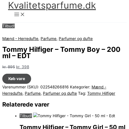
Kvalitetsparfume.dk
Gå
til
indholdet
Tilbud!
Mænd - Herredufte
,
Parfume
,
Parfumer og dufte
Tommy Hilfiger – Tommy Boy – 200
ml – EDT
Den
Den
kr.
895
kr.
398
oprindelige
aktuelle
Køb vare
pris
pris
var:
er:
Varenummer (SKU):
022548266816
Kategorier:
Mænd -
kr. 895.
kr. 398.
Herredufte
,
Parfume
,
Parfumer og dufte
Tag:
Tommy Hilfiger
Relaterede varer
Tilbud!
Tommy Hilfiger – Tommy Girl – 50 ml