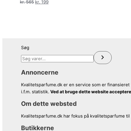
Den
Den
kr.
565
kr.
199
oprindelige
aktuelle
pris
pris
var:
er:
kr. 565.
kr. 199.
Søg
Annoncerne
Kvalitetsparfume.dk er en service som er finansieret 
i.f.m. statistik.
Ved at bruge dette website acceptere
Om dette websted
Kvalitetsparfume.dk har fokus på kvalitetsparfume til
Butikkerne