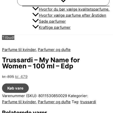
Hvorfor du bør vælge kvalitetsparfume.
Hvorfor vælge parfume efter årstiden
Søde parfumer
Kraftige parfumer
Tilbud!
Parfume til kvinder
,
Parfumer og dufte
Trussardi – My Name for
Women – 100 ml – Edp
Den
Den
kr.
895
kr.
479
oprindelige
aktuelle
Køb vare
pris
pris
var:
er:
Varenummer (SKU):
8011530850029
Kategorier:
kr. 895.
kr. 479.
Parfume til kvinder
,
Parfumer og dufte
Tag:
trussardi
Relaterede varer