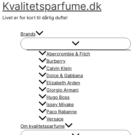
Kvalitetsparfume.dk
Gå
til
Livet er for kort til dårlig dufte!
indholdet
Brands
Abercrombie & Fitch
Burberry
Calvin Klein
Dolce & Gabbana
Elizabeth Arden
Giorgio Armani
Hugo Boss
Issey Miyake
Paco Rabanne
Versace
Om kvalitetsparfume