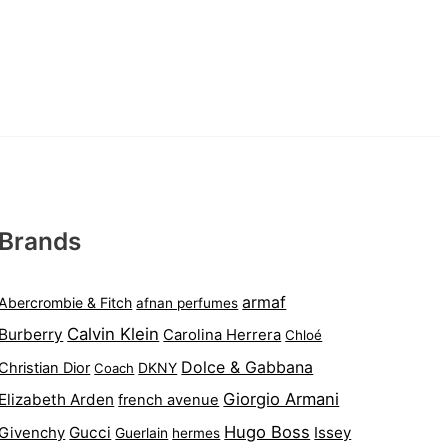
Brands
armaf
Abercrombie & Fitch
afnan perfumes
Calvin Klein
Burberry
Carolina Herrera
Chloé
Dolce & Gabbana
Christian Dior
DKNY
Coach
Giorgio Armani
Elizabeth Arden
french avenue
Hugo Boss
Gucci
Issey
Givenchy
Guerlain
hermes