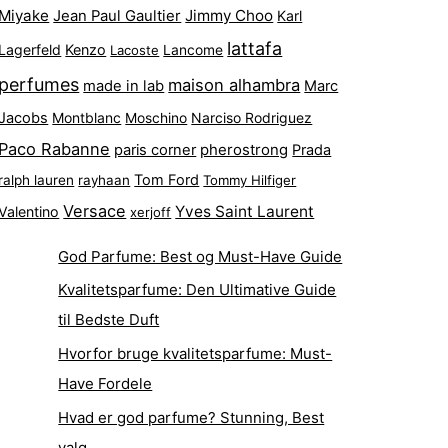
Miyake
Jimmy Choo
Jean Paul Gaultier
Karl
lattafa
Lagerfeld
Kenzo
Lacoste
Lancome
perfumes
maison alhambra
made in lab
Marc
Jacobs
Montblanc
Narciso Rodriguez
Moschino
Paco Rabanne
pherostrong
paris corner
Prada
Tom Ford
ralph lauren
rayhaan
Tommy Hilfiger
Versace
Yves Saint Laurent
Valentino
xerjoff
God Parfume: Best og Must-Have Guide
Kvalitetsparfume: Den Ultimative Guide
til Bedste Duft
Hvorfor bruge kvalitetsparfume: Must-
Have Fordele
Hvad er god parfume? Stunning, Best
valg