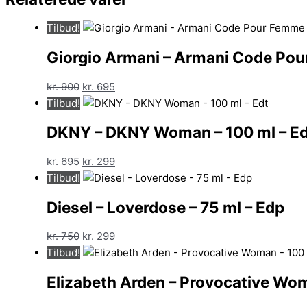
Tilbud!
Giorgio Armani – Armani Code Pou
Den
Den
kr.
900
kr.
695
oprindelige
aktuelle
Tilbud!
pris
pris
DKNY – DKNY Woman – 100 ml – Ed
var:
er:
kr. 900.
kr. 695.
Den
Den
kr.
695
kr.
299
oprindelige
aktuelle
Tilbud!
pris
pris
Diesel – Loverdose – 75 ml – Edp
var:
er:
kr. 695.
kr. 299.
Den
Den
kr.
750
kr.
299
oprindelige
aktuelle
Tilbud!
pris
pris
Elizabeth Arden – Provocative Wom
var:
er:
kr. 750.
kr. 299.