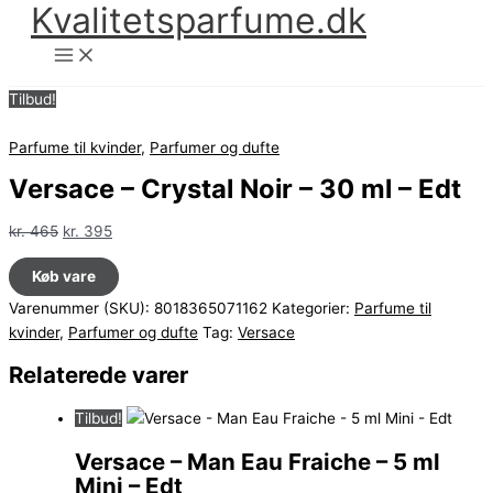
Kvalitetsparfume.dk
Gå
til
indholdet
Tilbud!
Parfume til kvinder
,
Parfumer og dufte
Versace – Crystal Noir – 30 ml – Edt
Den
Den
kr.
465
kr.
395
oprindelige
aktuelle
Køb vare
pris
pris
var:
er:
Varenummer (SKU):
8018365071162
Kategorier:
Parfume til
kr. 465.
kr. 395.
kvinder
,
Parfumer og dufte
Tag:
Versace
Relaterede varer
Tilbud!
Versace – Man Eau Fraiche – 5 ml
Mini – Edt