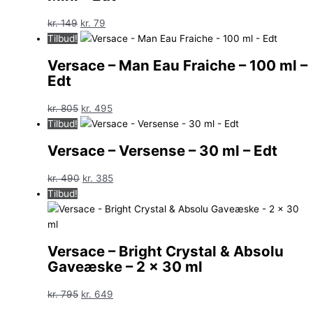
Den
Den
kr.
149
kr.
79
oprindelige
aktuelle
Tilbud!
pris
pris
Versace – Man Eau Fraiche – 100 ml –
var:
er:
Edt
kr. 149.
kr. 79.
Den
Den
kr.
805
kr.
495
oprindelige
aktuelle
Tilbud!
pris
pris
Versace – Versense – 30 ml – Edt
var:
er:
kr. 805.
kr. 495.
Den
Den
kr.
490
kr.
385
oprindelige
aktuelle
Tilbud!
pris
pris
var:
er:
kr. 490.
kr. 385.
Versace – Bright Crystal & Absolu
Gaveæske – 2 x 30 ml
Den
Den
kr.
795
kr.
649
oprindelige
aktuelle