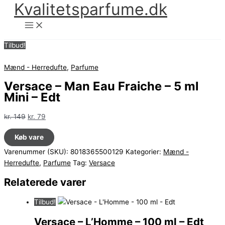
Kvalitetsparfume.dk
Gå
til
indholdet
Tilbud!
Mænd - Herredufte
,
Parfume
Versace – Man Eau Fraiche – 5 ml
Mini – Edt
Den
Den
kr.
149
kr.
79
oprindelige
aktuelle
Køb vare
pris
pris
var:
er:
Varenummer (SKU):
8018365500129
Kategorier:
Mænd -
kr. 149.
kr. 79.
Herredufte
,
Parfume
Tag:
Versace
Relaterede varer
Tilbud!
Versace – L’Homme – 100 ml – Edt