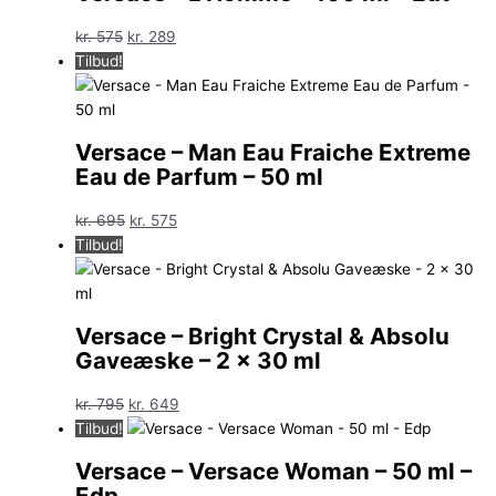
Den
Den
kr.
575
kr.
289
oprindelige
aktuelle
Tilbud!
pris
pris
var:
er:
kr. 575.
kr. 289.
Versace – Man Eau Fraiche Extreme
Eau de Parfum – 50 ml
Den
Den
kr.
695
kr.
575
oprindelige
aktuelle
Tilbud!
pris
pris
var:
er:
kr. 695.
kr. 575.
Versace – Bright Crystal & Absolu
Gaveæske – 2 x 30 ml
Den
Den
kr.
795
kr.
649
oprindelige
aktuelle
Tilbud!
pris
pris
Versace – Versace Woman – 50 ml –
var:
er:
Edp