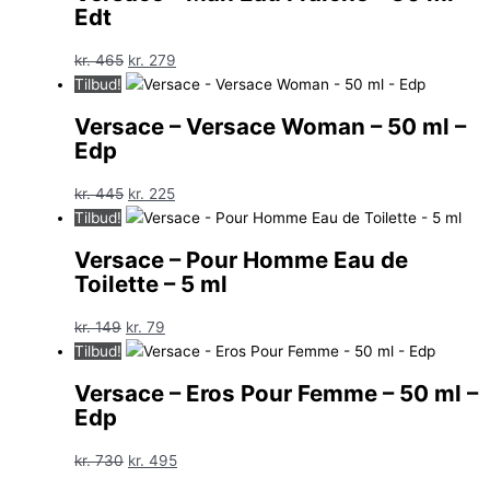
Edt
Den
Den
kr.
465
kr.
279
oprindelige
aktuelle
Tilbud!
pris
pris
Versace – Versace Woman – 50 ml –
var:
er:
Edp
kr. 465.
kr. 279.
Den
Den
kr.
445
kr.
225
oprindelige
aktuelle
Tilbud!
pris
pris
Versace – Pour Homme Eau de
var:
er:
Toilette – 5 ml
kr. 445.
kr. 225.
Den
Den
kr.
149
kr.
79
oprindelige
aktuelle
Tilbud!
pris
pris
Versace – Eros Pour Femme – 50 ml –
var:
er:
Edp
kr. 149.
kr. 79.
Den
Den
kr.
730
kr.
495
oprindelige
aktuelle