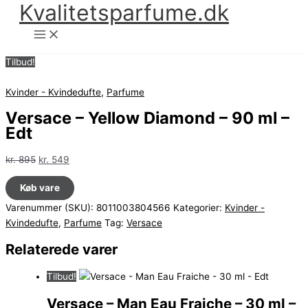
Kvalitetsparfume.dk
Gå
til
indholdet
Tilbud!
Kvinder - Kvindedufte
,
Parfume
Versace – Yellow Diamond – 90 ml –
Edt
Den
Den
kr.
895
kr.
549
oprindelige
aktuelle
Køb vare
pris
pris
var:
er:
Varenummer (SKU):
8011003804566
Kategorier:
Kvinder -
kr. 895.
kr. 549.
Kvindedufte
,
Parfume
Tag:
Versace
Relaterede varer
Tilbud!
Versace – Man Eau Fraiche – 30 ml –