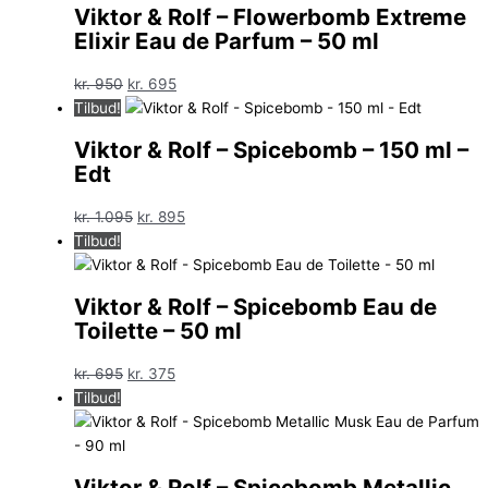
Viktor & Rolf – Flowerbomb Extreme
Elixir Eau de Parfum – 50 ml
Den
Den
kr.
950
kr.
695
oprindelige
aktuelle
Tilbud!
pris
pris
Viktor & Rolf – Spicebomb – 150 ml –
var:
er:
Edt
kr. 950.
kr. 695.
Den
Den
kr.
1.095
kr.
895
oprindelige
aktuelle
Tilbud!
pris
pris
var:
er:
Viktor & Rolf – Spicebomb Eau de
kr. 1.095.
kr. 895.
Toilette – 50 ml
Den
Den
kr.
695
kr.
375
oprindelige
aktuelle
Tilbud!
pris
pris
var:
er:
kr. 695.
kr. 375.
Viktor & Rolf – Spicebomb Metallic