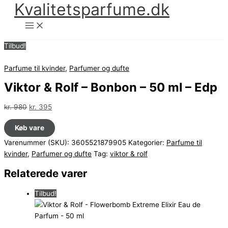
Kvalitetsparfume.dk
Gå
til
indholdet
Tilbud!
Parfume til kvinder
,
Parfumer og dufte
Viktor & Rolf – Bonbon – 50 ml – Edp
Den
Den
kr.
980
kr.
395
oprindelige
aktuelle
Køb vare
pris
pris
var:
er:
Varenummer (SKU):
3605521879905
Kategorier:
Parfume til
kr. 980.
kr. 395.
kvinder
,
Parfumer og dufte
Tag:
viktor & rolf
Relaterede varer
Tilbud!