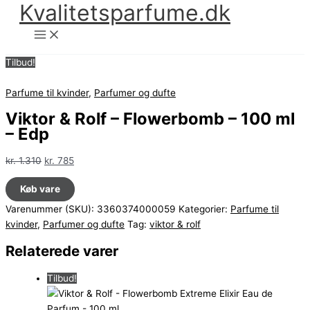
Kvalitetsparfume.dk
Gå
til
indholdet
Tilbud!
Parfume til kvinder
,
Parfumer og dufte
Viktor & Rolf – Flowerbomb – 100 ml
– Edp
Den
Den
kr.
1.310
kr.
785
oprindelige
aktuelle
Køb vare
pris
pris
var:
er:
Varenummer (SKU):
3360374000059
Kategorier:
Parfume til
kr. 1.310.
kr. 785.
kvinder
,
Parfumer og dufte
Tag:
viktor & rolf
Relaterede varer
Tilbud!