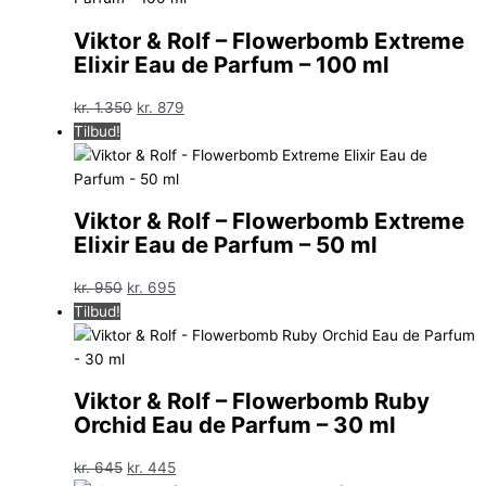
Viktor & Rolf – Flowerbomb Extreme
Elixir Eau de Parfum – 100 ml
Den
Den
kr.
1.350
kr.
879
oprindelige
aktuelle
Tilbud!
pris
pris
var:
er:
kr. 1.350.
kr. 879.
Viktor & Rolf – Flowerbomb Extreme
Elixir Eau de Parfum – 50 ml
Den
Den
kr.
950
kr.
695
oprindelige
aktuelle
Tilbud!
pris
pris
var:
er:
kr. 950.
kr. 695.
Viktor & Rolf – Flowerbomb Ruby
Orchid Eau de Parfum – 30 ml
Den
Den
kr.
645
kr.
445