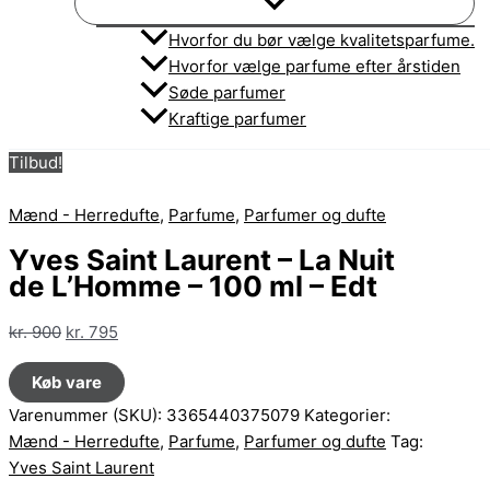
Hvorfor du bør vælge kvalitetsparfume.
Hvorfor vælge parfume efter årstiden
Søde parfumer
Kraftige parfumer
Tilbud!
Mænd - Herredufte
,
Parfume
,
Parfumer og dufte
Yves Saint Laurent – La Nuit
de L’Homme – 100 ml – Edt
Den
Den
kr.
900
kr.
795
oprindelige
aktuelle
Køb vare
pris
pris
var:
er:
Varenummer (SKU):
3365440375079
Kategorier:
kr. 900.
kr. 795.
Mænd - Herredufte
,
Parfume
,
Parfumer og dufte
Tag:
Yves Saint Laurent