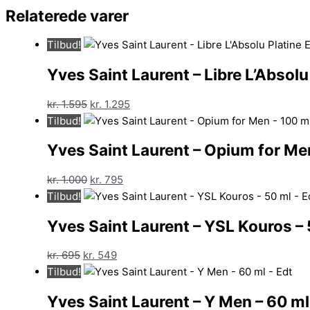
Relaterede varer
Tilbud!
Yves Saint Laurent – Libre L’Absol
Den
Den
kr.
1.595
kr.
1.295
oprindelige
aktuelle
Tilbud!
pris
pris
Yves Saint Laurent – Opium for Men
var:
er:
kr. 1.595.
kr. 1.295.
Den
Den
kr.
1.000
kr.
795
oprindelige
aktuelle
Tilbud!
pris
pris
Yves Saint Laurent – YSL Kouros – 
var:
er:
kr. 1.000.
kr. 795.
Den
Den
kr.
695
kr.
549
oprindelige
aktuelle
Tilbud!
pris
pris
Yves Saint Laurent – Y Men – 60 ml
var:
er: