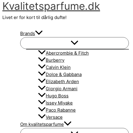
Kvalitetsparfume.dk
Gå
til
Livet er for kort til dårlig dufte!
indholdet
Brands
Abercrombie & Fitch
Burberry
Calvin Klein
Dolce & Gabbana
Elizabeth Arden
Giorgio Armani
Hugo Boss
Issey Miyake
Paco Rabanne
Versace
Om kvalitetsparfume