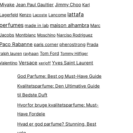
Miyake
Jimmy Choo
Jean Paul Gaultier
Karl
lattafa
Lagerfeld
Kenzo
Lacoste
Lancome
perfumes
maison alhambra
made in lab
Marc
Jacobs
Montblanc
Narciso Rodriguez
Moschino
Paco Rabanne
pherostrong
paris corner
Prada
Tom Ford
ralph lauren
rayhaan
Tommy Hilfiger
Versace
Yves Saint Laurent
Valentino
xerjoff
God Parfume: Best og Must-Have Guide
Kvalitetsparfume: Den Ultimative Guide
til Bedste Duft
Hvorfor bruge kvalitetsparfume: Must-
Have Fordele
Hvad er god parfume? Stunning, Best
valg