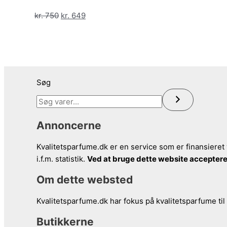
kr. 695.
kr. 549.
Den
Den
kr.
750
kr.
649
oprindelige
aktuelle
pris
pris
var:
er:
kr. 750.
kr. 649.
Søg
Annoncerne
Kvalitetsparfume.dk er en service som er finansieret 
i.f.m. statistik.
Ved at bruge dette website acceptere
Om dette websted
Kvalitetsparfume.dk har fokus på kvalitetsparfume til
Butikkerne