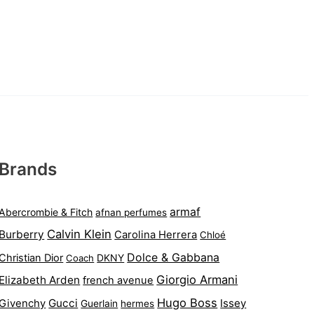
Brands
armaf
Abercrombie & Fitch
afnan perfumes
Calvin Klein
Burberry
Carolina Herrera
Chloé
Dolce & Gabbana
Christian Dior
DKNY
Coach
Giorgio Armani
Elizabeth Arden
french avenue
Hugo Boss
Gucci
Issey
Givenchy
Guerlain
hermes