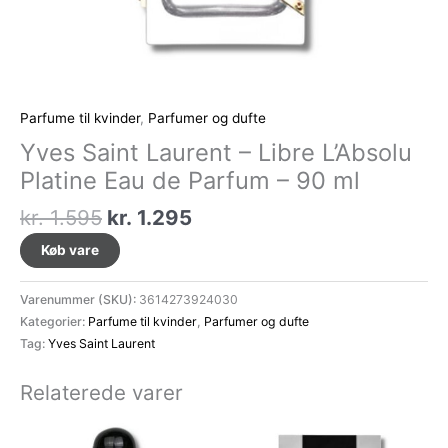
Parfume til kvinder
,
Parfumer og dufte
Yves Saint Laurent – Libre L’Absolu
Platine Eau de Parfum – 90 ml
Den
Den
kr.
1.595
kr.
1.295
oprindelige
aktuelle
Køb vare
pris
pris
var:
er:
Varenummer (SKU):
3614273924030
kr. 1.595.
kr. 1.295.
Kategorier:
Parfume til kvinder
,
Parfumer og dufte
Tag:
Yves Saint Laurent
Relaterede varer