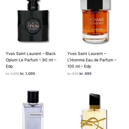
Yves Saint Laurent – Black
Yves Saint Laurent –
Opium Le Parfum – 90 ml –
L’Homme Eau de Parfum –
Edp
100 ml – Edp
Den
Den
Den
Den
kr.
1.295
kr.
1.095
kr.
925
kr.
895
oprindelige
aktuelle
oprindelige
aktuelle
pris
pris
pris
pris
var:
er:
var:
er:
kr. 1.295.
kr. 1.095.
kr. 925.
kr. 895.