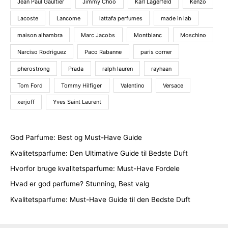
Jean Paul Gaultier
Jimmy Choo
Karl Lagerfeld
Kenzo
Lacoste
Lancome
lattafa perfumes
made in lab
maison alhambra
Marc Jacobs
Montblanc
Moschino
Narciso Rodriguez
Paco Rabanne
paris corner
pherostrong
Prada
ralph lauren
rayhaan
Tom Ford
Tommy Hilfiger
Valentino
Versace
xerjoff
Yves Saint Laurent
God Parfume: Best og Must-Have Guide
Kvalitetsparfume: Den Ultimative Guide til Bedste Duft
Hvorfor bruge kvalitetsparfume: Must-Have Fordele
Hvad er god parfume? Stunning, Best valg
Kvalitetsparfume: Must-Have Guide til den Bedste Duft