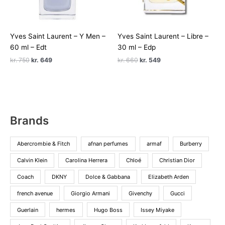
Yves Saint Laurent – Y Men –
Yves Saint Laurent – Libre –
60 ml – Edt
30 ml – Edp
Den
Den
Den
Den
kr.
750
kr.
649
kr.
660
kr.
549
oprindelige
aktuelle
oprindelige
aktuelle
pris
pris
pris
pris
var:
er:
var:
er:
kr. 750.
kr. 649.
kr. 660.
kr. 549.
Brands
Abercrombie & Fitch
afnan perfumes
armaf
Burberry
Calvin Klein
Carolina Herrera
Chloé
Christian Dior
Coach
DKNY
Dolce & Gabbana
Elizabeth Arden
french avenue
Giorgio Armani
Givenchy
Gucci
Guerlain
hermes
Hugo Boss
Issey Miyake