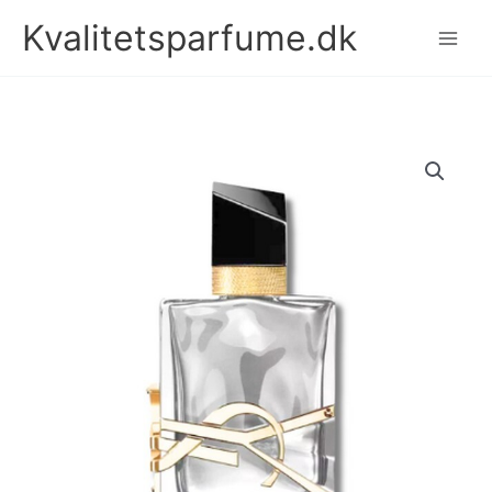
Gå
Kvalitetsparfume.dk
til
indholdet