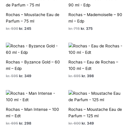
Rochas – Moustache Eau de
Rochas – Mademoiselle – 90
Parfum – 75 ml
ml – Edp
Den
Den
Den
Den
kr.
500
kr.
245
kr.
715
kr.
375
oprindelige
aktuelle
oprindelige
aktuelle
pris
pris
pris
pris
var:
er:
var:
er:
kr. 500.
kr. 245.
kr. 715.
kr. 375.
Rochas – Byzance Gold – 60
Rochas – Eau de Rochas –
ml – Edp
100 ml – Edt
Den
Den
Den
Den
kr.
595
kr.
349
kr.
695
kr.
398
oprindelige
aktuelle
oprindelige
aktuelle
pris
pris
pris
pris
var:
er:
var:
er:
kr. 595.
kr. 349.
kr. 695.
kr. 398.
Rochas – Man Intense – 100
Rochas – Moustache Eau de
ml – Edt
Parfum – 125 ml
Den
Den
Den
Den
kr.
695
kr.
298
kr.
600
kr.
349
oprindelige
aktuelle
oprindelige
aktuelle