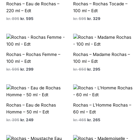
Rochas – Eau de Rochas –
Rochas – Rochas Tocade –
220 ml – Edt
100 ml – Edt
Den
Den
Den
Den
kr.
895
kr.
595
kr.
595
kr.
329
oprindelige
aktuelle
oprindelige
aktuelle
pris
pris
pris
pris
var:
er:
var:
er:
kr. 895.
kr. 595.
kr. 595.
kr. 329.
Rochas – Rochas Femme –
Rochas – Madame Rochas –
100 ml – Edt
100 ml – Edt
Den
Den
Den
Den
kr.
595
kr.
299
kr.
650
kr.
295
oprindelige
aktuelle
oprindelige
aktuelle
pris
pris
pris
pris
var:
er:
var:
er:
kr. 595.
kr. 299.
kr. 650.
kr. 295.
Rochas – Eau de Rochas
Rochas – L’Homme Rochas –
Homme – 50 ml – Edt
60 ml – Edt
Den
Den
Den
Den
kr.
395
kr.
249
kr.
465
kr.
265
oprindelige
aktuelle
oprindelige
aktuelle
pris
pris
pris
pris
var:
er:
var:
er:
kr. 395.
kr. 249.
kr. 465.
kr. 265.