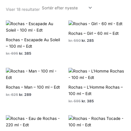
Sorteret
Viser 18 resultater
efter
seneste
Rochas – Girl – 60 ml – Edt
Rochas – Escapade Au Soleil
Den
Den
kr.
550
kr.
285
oprindelige
aktuelle
– 100 ml – Edt
pris
pris
Den
Den
kr.
695
kr.
385
var:
er:
oprindelige
aktuelle
kr. 550.
kr. 285.
pris
pris
var:
er:
kr. 695.
kr. 385.
Rochas – Man – 100 ml – Edt
Rochas – L’Homme Rochas –
100 ml – Edt
Den
Den
kr.
625
kr.
289
oprindelige
aktuelle
Den
Den
kr.
595
kr.
385
pris
pris
oprindelige
aktuelle
var:
er:
pris
pris
kr. 625.
kr. 289.
var:
er:
kr. 595.
kr. 385.