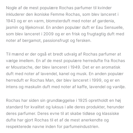
Nogle af de mest populære Rochas parfumer til kvinder
inkluderer den ikoniske Femme Rochas, som blev lanceret i
1943 og er en varm, blomsterduft med noter af gardenia,
jasmin og liljekonval. En anden populær duft er Eau Sensuelle,
som blev lanceret i 2009 og er en frisk og frugtagtig duft med
noter af bergamot, passionsfrugt og fersken.
Til mænd er der også et bredt udvalg af Rochas parfumer at
vælge imellem. En af de mest populære herredufte fra Rochas
er Moustache, der blev lanceret i 1949. Det er en aromatisk
duft med noter af lavendel, kanel og musk. En anden populær
herreduft er Rochas Man, der blev lanceret i 1999, og er en
intens og maskulin duft med noter af kaffe, lavendel og vanilje.
Rochas har siden sin grundlæggelse i 1925 opretholdt en høj
standard for kvalitet og luksus i alle deres produkter, herunder
deres parfumer. Deres evne til at skabe tidløse og klassiske
dufte har gjort Rochas til et af de mest anerkendte og
respekterede navne inden for parfumeindustrien.