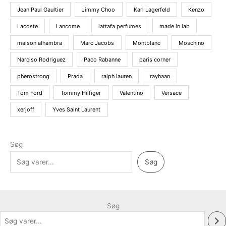
Jean Paul Gaultier
Jimmy Choo
Karl Lagerfeld
Kenzo
Lacoste
Lancome
lattafa perfumes
made in lab
maison alhambra
Marc Jacobs
Montblanc
Moschino
Narciso Rodriguez
Paco Rabanne
paris corner
pherostrong
Prada
ralph lauren
rayhaan
Tom Ford
Tommy Hilfiger
Valentino
Versace
xerjoff
Yves Saint Laurent
Søg
Søg
Søg