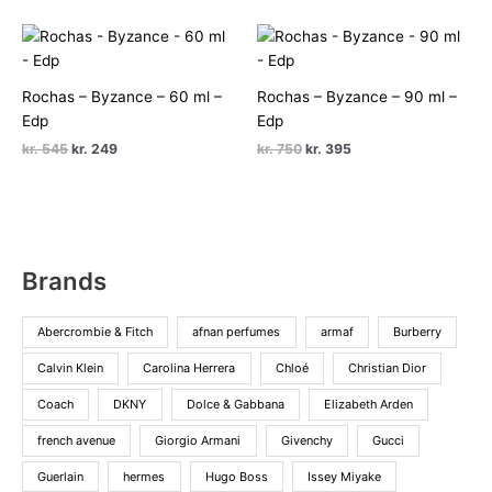
pris
pris
pris
pris
var:
er:
var:
er:
kr. 695.
kr. 298.
kr. 600.
kr. 349.
Rochas – Byzance – 60 ml –
Rochas – Byzance – 90 ml –
Edp
Edp
Den
Den
Den
Den
kr.
545
kr.
249
kr.
750
kr.
395
oprindelige
aktuelle
oprindelige
aktuelle
pris
pris
pris
pris
var:
er:
var:
er:
kr. 545.
kr. 249.
kr. 750.
kr. 395.
Brands
Abercrombie & Fitch
afnan perfumes
armaf
Burberry
Calvin Klein
Carolina Herrera
Chloé
Christian Dior
Coach
DKNY
Dolce & Gabbana
Elizabeth Arden
french avenue
Giorgio Armani
Givenchy
Gucci
Guerlain
hermes
Hugo Boss
Issey Miyake