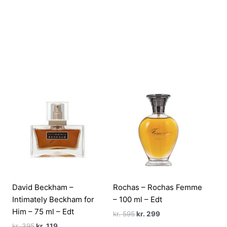
David Beckham –
Rochas – Rochas Femme
Intimately Beckham for
– 100 ml – Edt
Him – 75 ml – Edt
Den
Den
kr.
595
kr.
299
oprindelige
aktuelle
Den
Den
kr.
395
kr.
119