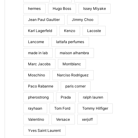
hermes
Hugo Boss
Issey Miyake
Jean Paul Gaultier
Jimmy Choo
Karl Lagerfeld
Kenzo
Lacoste
Lancome
lattafa perfumes
made in lab
maison alhambra
Marc Jacobs
Montblanc
Moschino
Narciso Rodriguez
Paco Rabanne
paris corner
pherostrong
Prada
ralph lauren
rayhaan
Tom Ford
Tommy Hilfiger
Valentino
Versace
xerjoff
Yves Saint Laurent