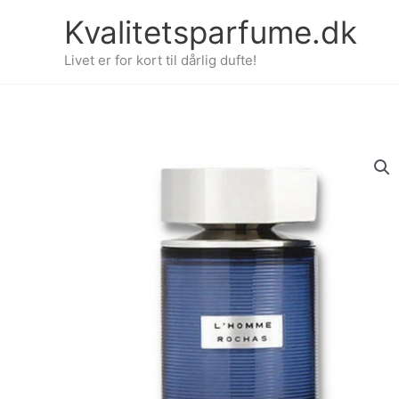
Gå
Kvalitetsparfume.dk
til
indholdet
Livet er for kort til dårlig dufte!