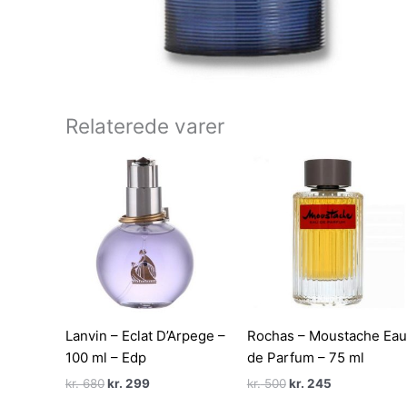
Relaterede varer
Lanvin – Eclat D’Arpege –
Rochas – Moustache Eau
100 ml – Edp
de Parfum – 75 ml
Den
Den
Den
Den
kr.
680
kr.
299
kr.
500
kr.
245
oprindelige
aktuelle
oprindelige
aktuelle