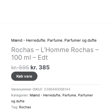
Mænd - Herredufte
,
Parfume
,
Parfumer og dufte
Rochas – L’Homme Rochas –
100 ml – Edt
Den
Den
kr.
595
kr.
385
oprindelige
aktuelle
Køb vare
pris
pris
var:
er:
Varenummer (SKU):
3386460098144
kr. 595.
kr. 385.
Kategorier:
Mænd - Herredufte
,
Parfume
,
Parfumer
og dufte
Tag:
Rochas