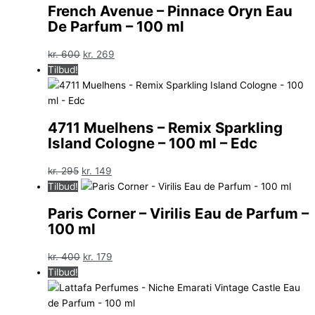
French Avenue – Pinnace Oryn Eau
De Parfum – 100 ml
Den
Den
kr.
600
kr.
269
oprindelige
aktuelle
Tilbud!
pris
pris
var:
er:
kr. 600.
kr. 269.
4711 Muelhens – Remix Sparkling
Island Cologne – 100 ml – Edc
Den
Den
kr.
295
kr.
149
oprindelige
aktuelle
Tilbud!
pris
pris
Paris Corner – Virilis Eau de Parfum –
var:
er:
100 ml
kr. 295.
kr. 149.
Den
Den
kr.
400
kr.
179
oprindelige
aktuelle
Tilbud!
pris
pris
var:
er: