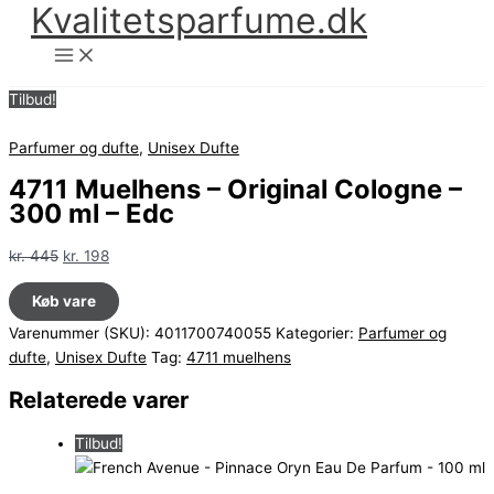
Kvalitetsparfume.dk
Gå
til
indholdet
Tilbud!
Parfumer og dufte
,
Unisex Dufte
4711 Muelhens – Original Cologne –
300 ml – Edc
Den
Den
kr.
445
kr.
198
oprindelige
aktuelle
Køb vare
pris
pris
var:
er:
Varenummer (SKU):
4011700740055
Kategorier:
Parfumer og
kr. 445.
kr. 198.
dufte
,
Unisex Dufte
Tag:
4711 muelhens
Relaterede varer
Tilbud!