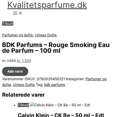
Kvalitetsparfume.dk
Gå
til
indholdet
Tilbud!
Parfumer og dufte
,
Unisex Dufte
BDK Parfums – Rouge Smoking Eau
de Parfum – 100 ml
Den
Den
kr.
1.595
kr.
1.395
oprindelige
aktuelle
Køb vare
pris
pris
var:
er:
Varenummer (SKU):
3760035450221
Kategorier:
Parfumer og
kr. 1.595.
kr. 1.395.
dufte
,
Unisex Dufte
Tag:
bdk parfums
Relaterede varer
Tilbud!
Calvin Klein – CK Be – 50 ml – Edt