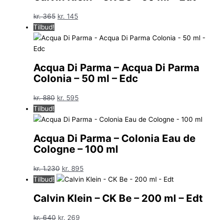
Den
Den
kr.
365
kr.
145
oprindelige
aktuelle
Tilbud!
pris
pris
var:
er:
kr. 365.
kr. 145.
Acqua Di Parma – Acqua Di Parma
Colonia – 50 ml – Edc
Den
Den
kr.
880
kr.
595
oprindelige
aktuelle
Tilbud!
pris
pris
var:
er:
Acqua Di Parma – Colonia Eau de
kr. 880.
kr. 595.
Cologne – 100 ml
Den
Den
kr.
1.230
kr.
895
oprindelige
aktuelle
Tilbud!
pris
pris
Calvin Klein – CK Be – 200 ml – Edt
var:
er:
kr. 1.230.
kr. 895.
Den
Den
kr.
640
kr.
269