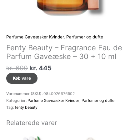
Parfume Gaveæsker Kvinder
,
Parfumer og dufte
Fenty Beauty – Fragrance Eau de
Parfum Gaveæske – 30 + 10 ml
Den
Den
kr.
600
kr.
445
oprindelige
aktuelle
Køb vare
pris
pris
var:
er:
Varenummer (SKU):
0840026676502
kr. 600.
kr. 445.
Kategorier:
Parfume Gaveæsker Kvinder
,
Parfumer og dufte
Tag:
fenty beauty
Relaterede varer