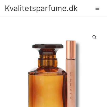
Gå
Kvalitetsparfume.dk
til
indholdet