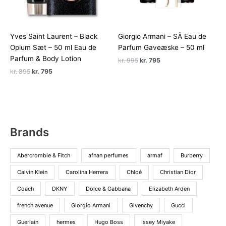
Yves Saint Laurent – Black
Giorgio Armani – SÃ­ Eau de
Opium Sæt – 50 ml Eau de
Parfum Gaveæske – 50 ml
Parfum & Body Lotion
Den
Den
kr.
995
kr.
795
oprindelige
aktuelle
Den
Den
kr.
895
kr.
795
pris
pris
oprindelige
aktuelle
var:
er:
pris
pris
kr. 995.
kr. 795.
var:
er:
kr. 895.
kr. 795.
Brands
Abercrombie & Fitch
afnan perfumes
armaf
Burberry
Calvin Klein
Carolina Herrera
Chloé
Christian Dior
Coach
DKNY
Dolce & Gabbana
Elizabeth Arden
french avenue
Giorgio Armani
Givenchy
Gucci
Guerlain
hermes
Hugo Boss
Issey Miyake