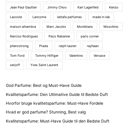
Jean Paul Gaultier
Jimmy Choo
Karl Lagerfeld
Kenzo
Lacoste
Lancome
lattafa perfumes
made in lab
maison alhambra
Marc Jacobs
Montblanc
Moschino
Narciso Rodriguez
Paco Rabanne
paris corner
pherostrong
Prada
ralph lauren
rayhaan
Tom Ford
Tommy Hilfiger
Valentino
Versace
xerjoff
Yves Saint Laurent
God Parfume: Best og Must-Have Guide
Kvalitetsparfume: Den Ultimative Guide til Bedste Duft
Hvorfor bruge kvalitetsparfume: Must-Have Fordele
Hvad er god parfume? Stunning, Best valg
Kvalitetsparfume: Must-Have Guide til den Bedste Duft