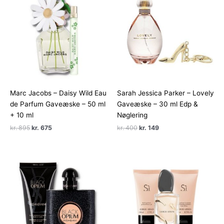
Marc Jacobs – Daisy Wild Eau
Sarah Jessica Parker – Lovely
de Parfum Gaveæske – 50 ml
Gaveæske – 30 ml Edp &
+ 10 ml
Nøglering
Den
Den
Den
Den
kr.
895
kr.
675
kr.
400
kr.
149
oprindelige
aktuelle
oprindelige
aktuelle
pris
pris
pris
pris
var:
er:
var:
er:
kr. 895.
kr. 675.
kr. 400.
kr. 149.