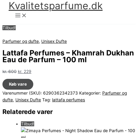
Kvalitetsparfume.dk
Gå
til
indholdet
Tilbud!
Parfumer og dufte
,
Unisex Dufte
Lattafa Perfumes – Khamrah Dukhan
Eau de Parfum – 100 ml
Den
Den
kr.
600
kr.
229
oprindelige
aktuelle
Køb vare
pris
pris
var:
er:
Varenummer (SKU):
6290362342373
Kategorier:
Parfumer og
kr. 600.
kr. 229.
dufte
,
Unisex Dufte
Tag:
lattafa perfumes
Relaterede varer
Tilbud!