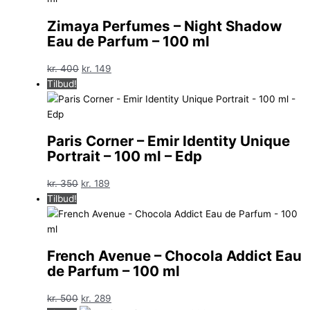
Zimaya Perfumes – Night Shadow
Eau de Parfum – 100 ml
Den
Den
kr.
400
kr.
149
oprindelige
aktuelle
Tilbud!
pris
pris
var:
er:
kr. 400.
kr. 149.
Paris Corner – Emir Identity Unique
Portrait – 100 ml – Edp
Den
Den
kr.
350
kr.
189
oprindelige
aktuelle
Tilbud!
pris
pris
var:
er:
kr. 350.
kr. 189.
French Avenue – Chocola Addict Eau
de Parfum – 100 ml
Den
Den
kr.
500
kr.
289