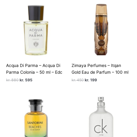
Acqua Di Parma – Acqua Di
Zimaya Perfumes – Itqan
Parma Colonia – 50 ml – Edc
Gold Eau de Parfum – 100 ml
Den
Den
Den
Den
kr.
880
kr.
595
kr.
450
kr.
199
oprindelige
aktuelle
oprindelige
aktuelle
pris
pris
pris
pris
var:
er:
var:
er:
kr. 880.
kr. 595.
kr. 450.
kr. 199.