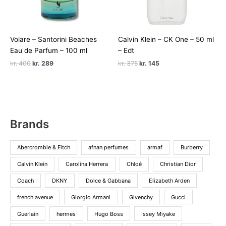
Volare – Santorini Beaches
Calvin Klein – CK One – 50 ml
Eau de Parfum – 100 ml
– Edt
Den
Den
Den
Den
kr.
400
kr.
289
kr.
375
kr.
145
oprindelige
aktuelle
oprindelige
aktuelle
pris
pris
pris
pris
var:
er:
var:
er:
kr. 400.
kr. 289.
kr. 375.
kr. 145.
Brands
Abercrombie & Fitch
afnan perfumes
armaf
Burberry
Calvin Klein
Carolina Herrera
Chloé
Christian Dior
Coach
DKNY
Dolce & Gabbana
Elizabeth Arden
french avenue
Giorgio Armani
Givenchy
Gucci
Guerlain
hermes
Hugo Boss
Issey Miyake