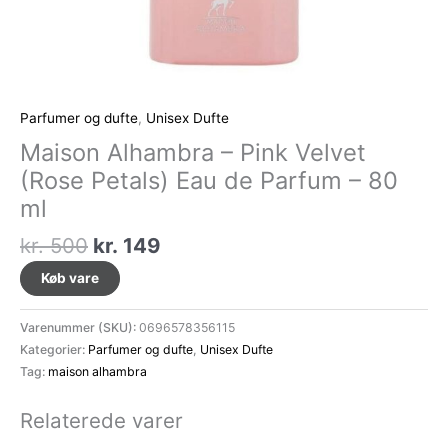
Parfumer og dufte
,
Unisex Dufte
Maison Alhambra – Pink Velvet
(Rose Petals) Eau de Parfum – 80
ml
Den
Den
kr.
500
kr.
149
oprindelige
aktuelle
Køb vare
pris
pris
var:
er:
Varenummer (SKU):
0696578356115
kr. 500.
kr. 149.
Kategorier:
Parfumer og dufte
,
Unisex Dufte
Tag:
maison alhambra
Relaterede varer