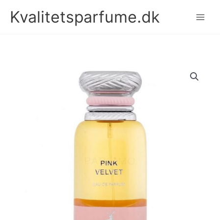
Gå
Kvalitetsparfume.dk
til
indholdet