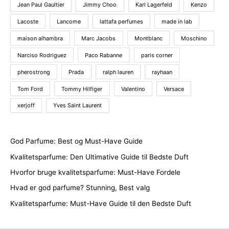
Jean Paul Gaultier
Jimmy Choo
Karl Lagerfeld
Kenzo
Lacoste
Lancome
lattafa perfumes
made in lab
maison alhambra
Marc Jacobs
Montblanc
Moschino
Narciso Rodriguez
Paco Rabanne
paris corner
pherostrong
Prada
ralph lauren
rayhaan
Tom Ford
Tommy Hilfiger
Valentino
Versace
xerjoff
Yves Saint Laurent
God Parfume: Best og Must-Have Guide
Kvalitetsparfume: Den Ultimative Guide til Bedste Duft
Hvorfor bruge kvalitetsparfume: Must-Have Fordele
Hvad er god parfume? Stunning, Best valg
Kvalitetsparfume: Must-Have Guide til den Bedste Duft