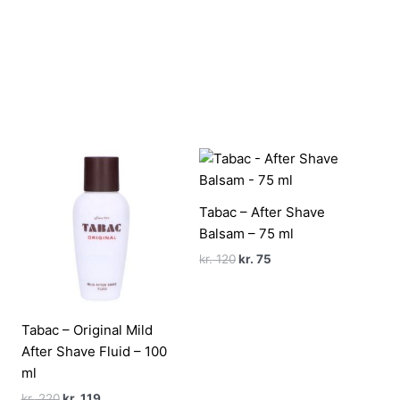
Tabac – After Shave
Balsam – 75 ml
Den
Den
kr.
120
kr.
75
oprindelige
aktuelle
pris
pris
var:
er:
kr. 120.
kr. 75.
Tabac – Original Mild
After Shave Fluid – 100
ml
Den
Den
kr.
220
kr.
119