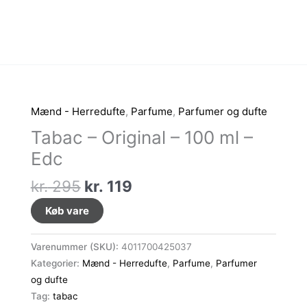
Mænd - Herredufte
,
Parfume
,
Parfumer og dufte
Tabac – Original – 100 ml –
Edc
Den
Den
kr.
295
kr.
119
oprindelige
aktuelle
Køb vare
pris
pris
var:
er:
Varenummer (SKU):
4011700425037
kr. 295.
kr. 119.
Kategorier:
Mænd - Herredufte
,
Parfume
,
Parfumer
og dufte
Tag:
tabac