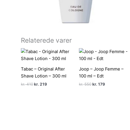
Relaterede varer
Tabac – Original After
Joop – Joop Femme –
Shave Lotion – 300 ml
100 ml – Edt
Den
Den
Den
Den
kr.
410
kr.
219
kr.
550
kr.
179
oprindelige
aktuelle
oprindelige
aktuelle
pris
pris
pris
pris
var:
er:
var:
er:
kr. 410.
kr. 219.
kr. 550.
kr. 179.