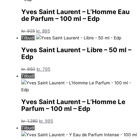
Yves Saint Laurent – L’Homme Eau
de Parfum – 100 ml – Edp
Den
Den
kr.
925
kr.
895
oprindelige
aktuelle
Tilbud!
pris
pris
Yves Saint Laurent – Libre – 50 ml –
var:
er:
Edp
kr. 925.
kr. 895.
Den
Den
kr.
950
kr.
795
oprindelige
aktuelle
Tilbud!
pris
pris
var:
er:
kr. 950.
kr. 795.
Yves Saint Laurent – L’Homme Le
Parfum – 100 ml – Edp
Den
Den
kr.
1.280
kr.
995
oprindelige
aktuelle
Tilbud!
pris
pris