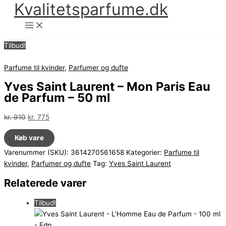
Kvalitetsparfume.dk
Gå
til
indholdet
Tilbud!
Parfume til kvinder
,
Parfumer og dufte
Yves Saint Laurent – Mon Paris Eau
de Parfum – 50 ml
Den
Den
kr.
910
kr.
775
oprindelige
aktuelle
Køb vare
pris
pris
var:
er:
Varenummer (SKU):
3614270561658
Kategorier:
Parfume til
kr. 910.
kr. 775.
kvinder
,
Parfumer og dufte
Tag:
Yves Saint Laurent
Relaterede varer
Tilbud!